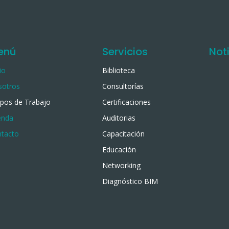
enú
Servicios
Not
io
Biblioteca
sotros
Consultorías
pos de Trabajo
Certificaciones
enda
Auditorias
tacto
Capacitación
Educación
Networking
Diagnóstico BIM