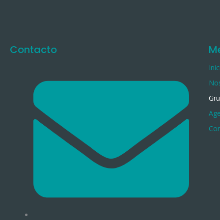
Contacto
M
Inic
No
Gru
Ag
Con