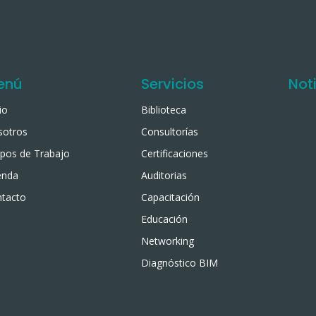
enú
Servicios
Not
io
Biblioteca
sotros
Consultorías
pos de Trabajo
Certificaciones
enda
Auditorias
tacto
Capacitación
Educación
Networking
Diagnóstico BIM