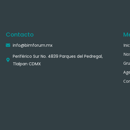
Contacto
M
info@bimforum.mx
Inic
No
Periférico Sur No. 4839 Parques del Pedregal,
Gru
Tlalpan CDMX
Ag
Con