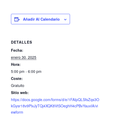
Añadir Al Calendario
DETALLES
Fecha:
enero 30, 2025
Hora:
5:00 pm - 6:00 pm
Coste:
Gratuito
Sitio web:
https://docs.google.com/forms/d/e/1FAIpQLSfsZqs3O
kGysr18v9PlxJyTQj4XQK8VtSOeghH4cPBvYauvIA/vi
ewform